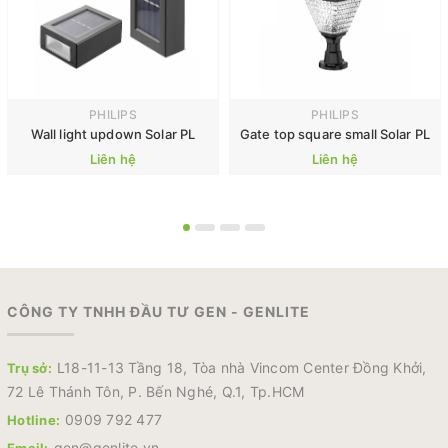
PHILIPS
PHILIPS
Wall light updown Solar PL
Gate top square small Solar PL
Liên hệ
Liên hệ
CÔNG TY TNHH ĐẦU TƯ GEN - GENLITE
L18-11-13 Tầng 18, Tòa nhà Vincom Center Đồng Khởi,
Trụ sở:
72 Lê Thánh Tôn, P. Bến Nghé, Q.1, Tp.HCM
0909 792 477
Hotline:
gen@genlite.vn