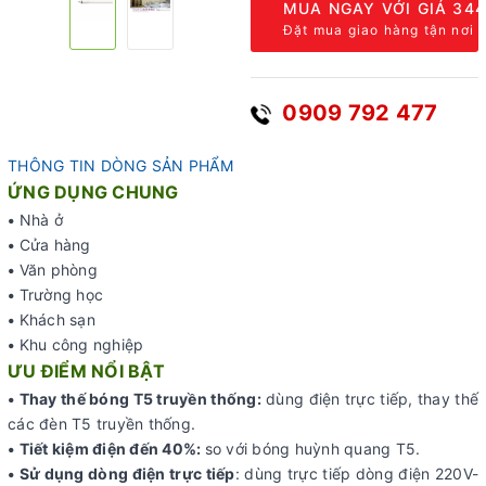
MUA NGAY VỚI GIÁ
344
Đặt mua giao hàng tận nơi
0909 792 477
THÔNG TIN DÒNG SẢN PHẨM
ỨNG DỤNG CHUNG
•
Nhà ở
•
Cửa hàng
•
Văn phòng
•
Trường học
•
Khách sạn
•
Khu công nghiệp
ƯU ĐIỂM NỔI BẬT
• Thay thế bóng T5 truyền thống:
dùng điện trực tiếp, thay thế
các đèn T5 truyền thống.
•
Tiết kiệm điện đến 40%:
so với bóng huỳnh quang T5.
• Sử dụng dòng điện trực tiếp
: dùng trực tiếp dòng điện 220V-