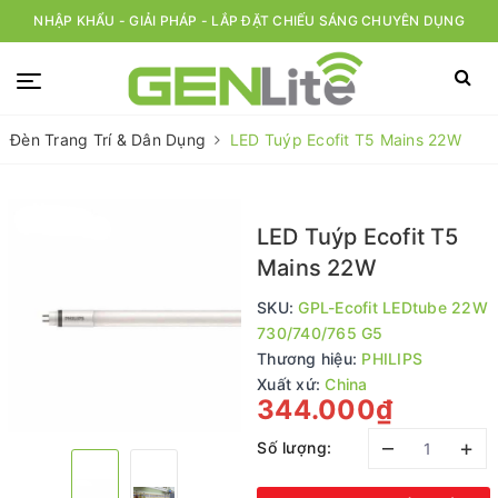
NHẬP KHẨU - GIẢI PHÁP - LẮP ĐẶT CHIẾU SÁNG CHUYÊN DỤNG
Đèn Trang Trí & Dân Dụng
LED Tuýp Ecofit T5 Mains 22W
LED Tuýp Ecofit T5
Mains 22W
SKU:
GPL-Ecofit LEDtube 22W
730/740/765 G5
Thương hiệu:
PHILIPS
Xuất xứ:
China
344.000₫
–
+
Số lượng: