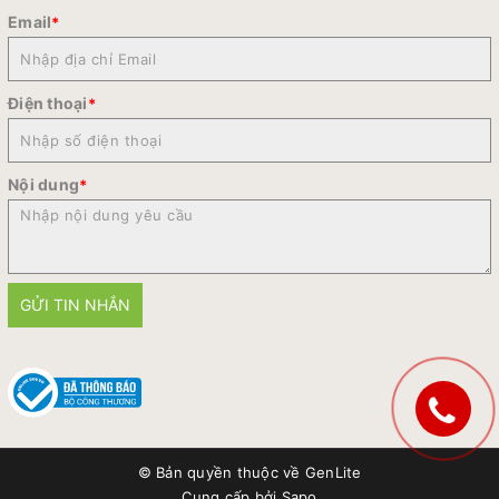
Email
*
Điện thoại
*
Nội dung
*
GỬI TIN NHẮN
© Bản quyền thuộc về
GenLite
Cung cấp bởi
Sapo