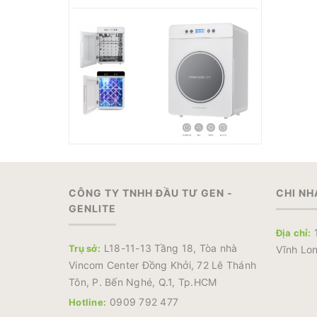
CÔNG TY TNHH ĐẦU TƯ GEN -
CHI NH
GENLITE
1
Địa chỉ:
L18-11-13 Tầng 18, Tòa nhà
Trụ sở:
Vĩnh Lon
Vincom Center Đồng Khởi, 72 Lê Thánh
Tôn, P. Bến Nghé, Q.1, Tp.HCM
0909 792 477
Hotline: