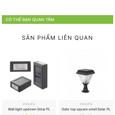
CÓ THỂ BẠN QUAN TÂM
SẢN PHẨM LIÊN QUAN
PHILIPS
PHILIPS
Wall light updown Solar PL
Gate top square small Solar PL