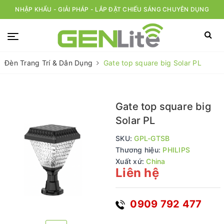
NHẬP KHẨU - GIẢI PHÁP - LẮP ĐẶT CHIẾU SÁNG CHUYÊN DỤNG
Đèn Trang Trí & Dân Dụng
Gate top square big Solar PL
Gate top square big
Solar PL
SKU:
GPL-GTSB
Thương hiệu:
PHILIPS
Xuất xứ:
China
Liên hệ
0909 792 477