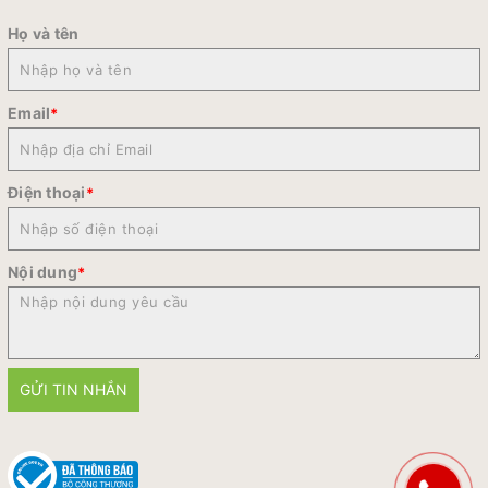
Họ và tên
Email
*
Điện thoại
*
Nội dung
*
GỬI TIN NHẮN