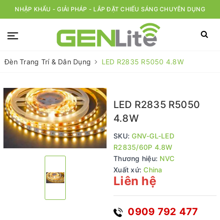
NHẬP KHẨU - GIẢI PHÁP - LẮP ĐẶT CHIẾU SÁNG CHUYÊN DỤNG
Đèn Trang Trí & Dân Dụng
LED R2835 R5050 4.8W
LED R2835 R5050
4.8W
SKU:
GNV-GL-LED
R2835/60P 4.8W
Thương hiệu:
NVC
Xuất xứ:
China
Liên hệ
0909 792 477