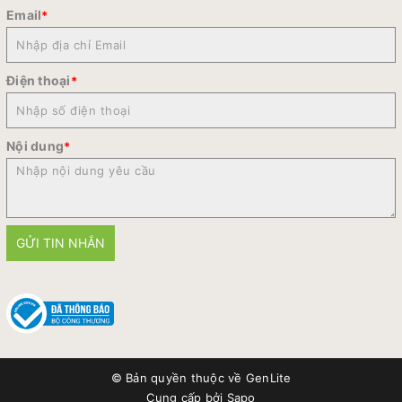
Email
*
Điện thoại
*
Nội dung
*
GỬI TIN NHẮN
© Bản quyền thuộc về
GenLite
Cung cấp bởi
Sapo