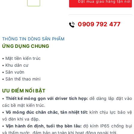
Đặt mua giao hàng tận nơi
0909 792 477
THÔNG TIN DÒNG SẢN PHẨM
ỨNG DỤNG CHUNG
•
Mặt tiền kiến trúc
•
Khu dân cư
•
Sân vườn
•
Sân thể thao mini
ƯU ĐIỂM NỔI BẬT
• Thiết kế mỏng gọn với driver tích hợp:
dễ dàng lắp đặt vào
các bề mặt kiến trúc.
• Vỏ mỏng đúc chắn chắc, tản nhiệt tốt:
kính chịu lực bảo vệ
vỏ đèn khi va đập.
• Vận hành ổn định, tuổi thọ bền lâu
:
độ kính IP65 chống bụi
và thấm nước, đảm bảo an toàn khi hoạt động ngoài trời.