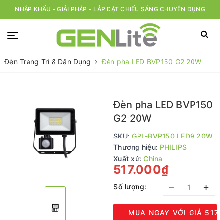
NHẬP KHẨU - GIẢI PHÁP - LẮP ĐẶT CHIẾU SÁNG CHUYÊN DỤNG
Đèn Trang Trí & Dân Dụng
Đèn pha LED BVP150 G2 20W
Đèn pha LED BVP150
G2 20W
SKU:
GPL-BVP150 LED9 20W
Thương hiệu:
PHILIPS
Xuất xứ:
China
517.000₫
–
+
Số lượng:
MUA NGAY VỚI GIÁ
517