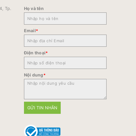
4, Tp.
Họ và tên
Email
*
Điện thoại
*
Nội dung
*
GỬI TIN NHẮN