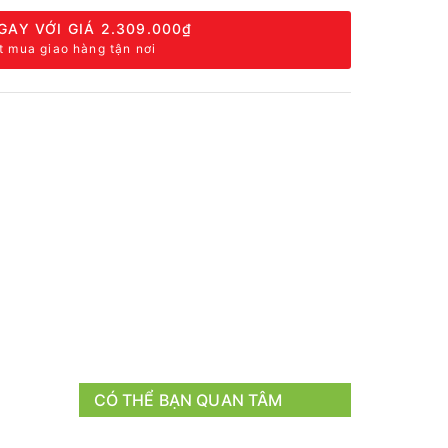
GAY VỚI GIÁ
2.309.000₫
t mua giao hàng tận nơi
CÓ THỂ BẠN QUAN TÂM