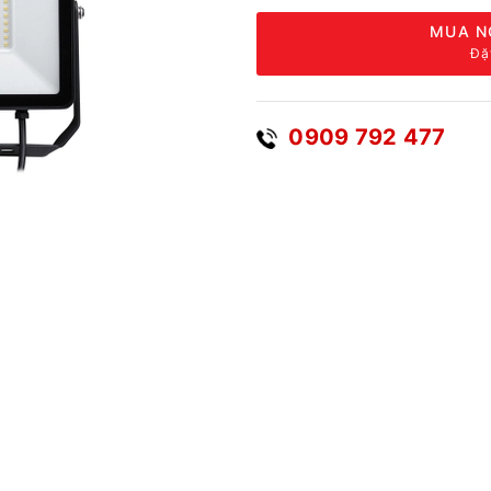
MUA N
Đặ
0909 792 477