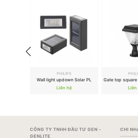
PHILIPS
PHIL
Wall light updown Solar PL
Gate top square 
Liên hệ
Liên
CÔNG TY TNHH ĐẦU TƯ GEN -
CHI NH
GENLITE