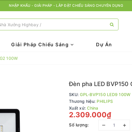
NHẬP KHẨU - GIẢI PHÁP - LẮP ĐẶT CHIẾU SÁNG CHUYÊN DỤNG
Giải Pháp Chiếu Sáng
Dự Án
 G2 100W
Đèn pha LED BVP150
SKU:
GPL-BVP150 LED9 100W
Thương hiệu:
PHILIPS
Xuất xứ:
China
2.309.000₫
–
+
Số lượng: