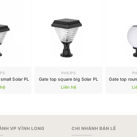
IPS
PHILIPS
PH
small Solar PL
Gate top square big Solar PL
Gate top roun
 hệ
Liên hệ
Li
ÁNH VP VĨNH LONG
CHI NHÁNH BÁN LẺ