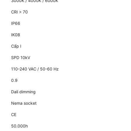
3000K / 4000K / 6000K
CRI > 70
IP66
IK08
Cấp I
SPD 10kV
110-240 VAC / 50-60 Hz
0.9
Dali dimming
Nema socket
CE
50.000h