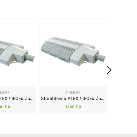
ALIGHT
DIALIGHT
StreetSense ATEX / IECEx Zone 2/ 228W
StreetSense ATEX / IECEx Zone 2/ 125W
ên hệ
Liên hệ