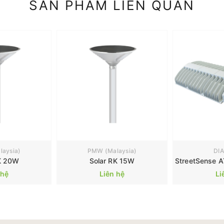
SẢN PHẨM LIÊN QUAN
aysia)
PMW (Malaysia)
DI
K 20W
Solar RK 15W
 hệ
Liên hệ
Li