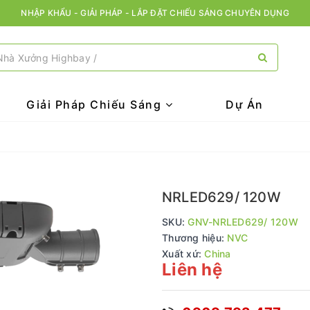
NHẬP KHẨU - GIẢI PHÁP - LẮP ĐẶT CHIẾU SÁNG CHUYÊN DỤNG
Giải Pháp Chiếu Sáng
Dự Án
NRLED629/ 120W
SKU:
GNV-NRLED629/ 120W
Thương hiệu:
NVC
Xuất xứ:
China
Liên hệ