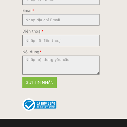
Email
*
Điện thoại
*
Nội dung
*
GỬI TIN NHẮN