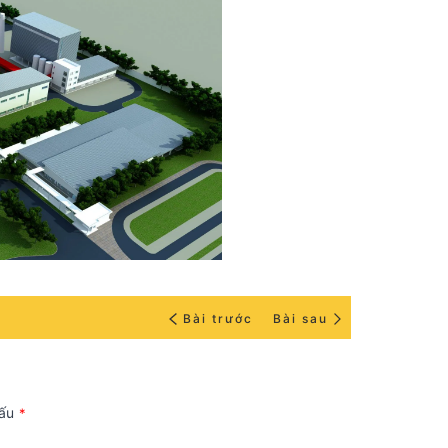
Bài trước
Bài sau
dấu
*