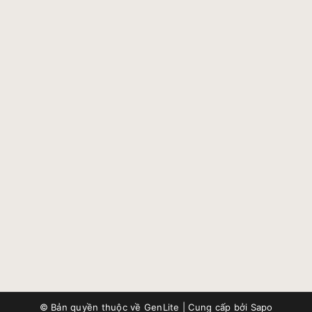
© Bản quyền thuộc về
GenLite
|
Cung cấp bởi
Sapo