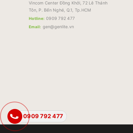
Vincom Center Đồng Khởi, 72 Lê Thánh
Tôn, P. Bến Nghé, Q.1, Tp.HCM
0909 792 477
Hotline:
gen@genlite.vn
Email:
0909 792 477