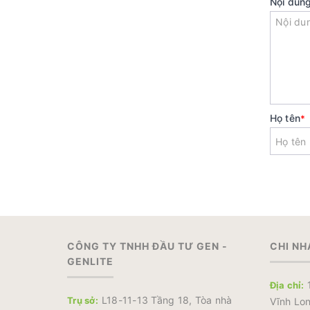
Nội dun
Họ tên
*
CÔNG TY TNHH ĐẦU TƯ GEN -
CHI NH
GENLITE
1
Địa chỉ:
L18-11-13 Tầng 18, Tòa nhà
Trụ sở:
Vĩnh Lon