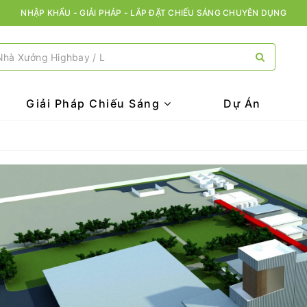
NHẬP KHẨU - GIẢI PHÁP - LẮP ĐẶT CHIẾU SÁNG CHUYÊN DỤNG
Giải Pháp Chiếu Sáng
Dự Án