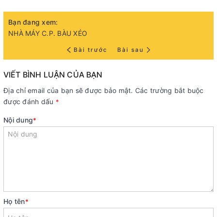
Bạn đang xem:
NHÀ MÁY C.P. BÀU XÉO
Bài trước
Bài sau
VIẾT BÌNH LUẬN CỦA BẠN
Địa chỉ email của bạn sẽ được bảo mật. Các trường bắt buộc
được đánh dấu
*
Nội dung
*
Họ tên
*