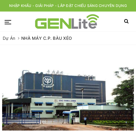
NHẬP KHẨU - GIẢI PHÁP - LẮP ĐẶT CHIẾU SÁNG CHUYÊN DỤNG
Dự Án
NHÀ MÁY C.P. BÀU XÉO