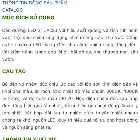
THÔNG TIN DÒNG SẢN PHẨM
CATALOG
MỤC ĐÍCH SỬ DỤNG
Đèn đường LED STLA223 với hiệu suất quang và tính linh hoạt
vượt trội cho nhiều ứng dụng chiếu sáng các khu vực. Công
nghệ Luxtron LED mang đến khả năng chiếu sáng đồng đều,
tiết kiệm năng lượng cho lối đi, bãi đỗ xe, khu thương mại, sân
vườn.
CẤU TẠO
Bộ đèn vỏ nhôm đúc chịu lực cao với lớp sơn tĩnh điện bảo vệ
khỏi phai màu, ăn mòn. Cho nhiệt độ màu chuẩn 3000K, 4000K
(± 275K) và độ hoàn màu CRI 70. Hộp điện nhôm đúc sau lưng
đèn, tăng hiệu quả tản nhiệt, tối ưu hiệu quả hoạt động. Quản lý
tản nhiệt kết hợp đối lưu tự nhiên giúp truyền nhiệt nhanh
chóng ra khỏi nguồn LED, duy trì hiệu quả tối ưu cho hoạt động
và nguồn sáng phát ra.
THÔNG TIN XUẤT XỨ