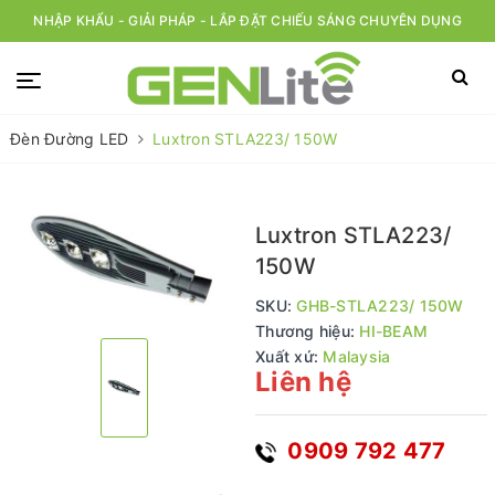
NHẬP KHẨU - GIẢI PHÁP - LẮP ĐẶT CHIẾU SÁNG CHUYÊN DỤNG
Đèn Đường LED
Luxtron STLA223/ 150W
Luxtron STLA223/
150W
SKU:
GHB-STLA223/ 150W
Thương hiệu:
HI-BEAM
Xuất xứ:
Malaysia
Liên hệ
0909 792 477