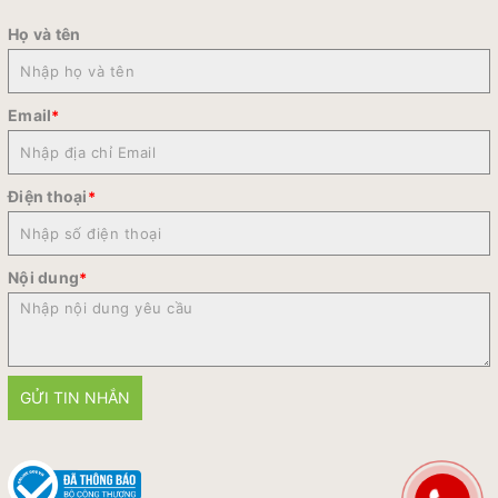
Họ và tên
Email
*
Điện thoại
*
Nội dung
*
GỬI TIN NHẮN