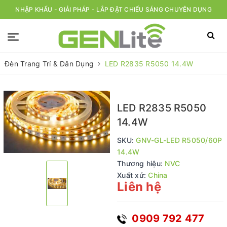
NHẬP KHẨU - GIẢI PHÁP - LẮP ĐẶT CHIẾU SÁNG CHUYÊN DỤNG
Đèn Trang Trí & Dân Dụng
LED R2835 R5050 14.4W
LED R2835 R5050
14.4W
SKU:
GNV-GL-LED R5050/60P
14.4W
Thương hiệu:
NVC
Xuất xứ:
China
Liên hệ
0909 792 477