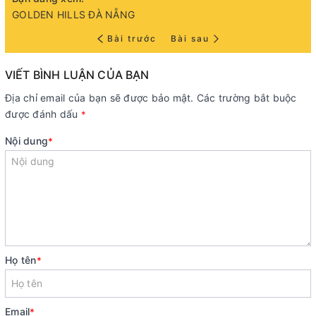
GOLDEN HILLS ĐÀ NẴNG
Bài trước
Bài sau
VIẾT BÌNH LUẬN CỦA BẠN
Địa chỉ email của bạn sẽ được bảo mật. Các trường bắt buộc
được đánh dấu
*
Nội dung
*
Họ tên
*
Email
*