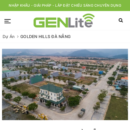
NHẬP KHẨU - GIẢI PHÁP - LẮP ĐẶT CHIẾU SÁNG CHUYÊN DỤNG
Dự Án
GOLDEN HILLS ĐÀ NẴNG