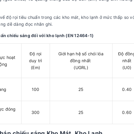
vế độ rọi tiêu chuẩn trong các kho mát, kho lạnh ở mức thấp so v
ùng dễ dàng đọc nhãn ghi.
ẩn chiếu sáng đối với kho lạnh (EN 12464-1)
Độ rọi
Giới hạn hệ số chói lóa
Độ đồn
ực hoạt
duy trì
đồng nhất
nhất
ộng
(Em)
(UGRL)
(U0)
àng
100
25
0.40
ực đóng
300
25
0.60
pháp chiếu sáng Kho Mát, Kho Lạnh