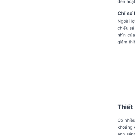
đến hoạt
Chỉ số
Ngoài lợ
chiếu sá
nhìn củ
giảm thi
Thiết
Có nhiều
khoảng 
ánh sán