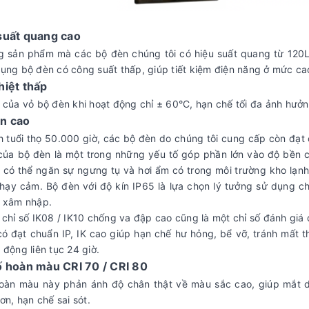
suất quang cao
g sản phẩm mà các bộ đèn chúng tôi có hiệu suất quang từ 120
ụng bộ đèn có công suất thấp, giúp tiết kiệm điện năng ở mức ca
hiệt thấp
 của vỏ bộ đèn khi hoạt động chỉ ± 60°C, hạn chế tối đa ảnh hưởn
ền cao
 tuổi thọ 50.000 giờ, các bộ đèn do chúng tôi cung cấp còn đạt
của bộ đèn là một trong những yếu tố góp phần lớn vào độ bền c
 có thể ngăn sự ngưng tụ và hơi ẩm có trong môi trường kho lạn
hạy cảm. Bộ đèn với độ kín IP65 là lựa chọn lý tưởng sử dụng c
c xâm nhập.
 chỉ số IK08 / IK10 chống va đập cao cũng là một chỉ số đánh giá
ó đạt chuẩn IP, IK cao giúp hạn chế hư hỏng, bể vỡ, tránh mất 
 động liên tục 24 giờ.
ố hoàn màu CRI 70 / CRI 80
hoàn màu này phản ánh độ chân thật về màu sắc cao, giúp mắt dễ
hơn, hạn chế sai sót.