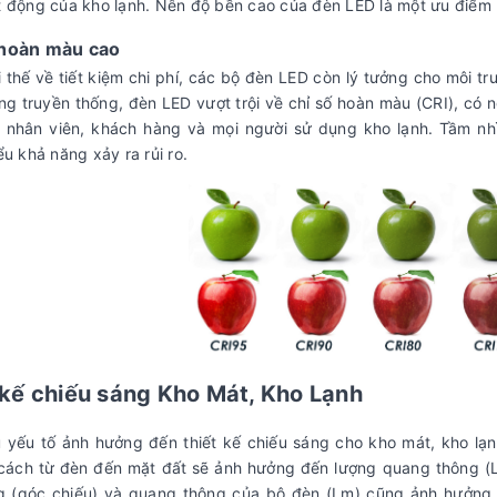
 động của kho lạnh. Nên độ bền cao của đèn LED là một ưu điểm 
 hoàn màu cao
i thế về tiết kiệm chi phí, các bộ đèn LED còn lý tưởng cho môi trư
ng truyền thống, đèn LED vượt trội về chỉ số hoàn màu (CRI), có n
a nhân viên, khách hàng và mọi người sử dụng kho lạnh. Tầm nh
ểu khả năng xảy ra rủi ro.
 kế chiếu sáng Kho Mát, Kho Lạnh
 yếu tố ảnh hưởng đến thiết kế chiếu sáng cho kho mát, kho lạnh.
cách từ đèn đến mặt đất sẽ ảnh hưởng đến lượng quang thông (L
g (góc chiếu) và quang thông của bộ đèn (Lm) cũng ảnh hưởng đ