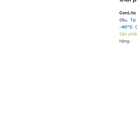
GenLit
đầu. Tạ
-40°C
. 
Sản ph
hàng: