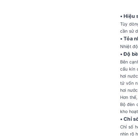
• Hiệu 
Tùy dòn
cần sử d
• Tỏa n
Nhiệt độ
• Độ b
Bên cạnh
cấu kín 
hơi nước
tử vốn n
hơi nướ
Hơn thế,
Bộ đèn c
kho hoạt
• Chỉ s
Chỉ số 
nhìn rõ 