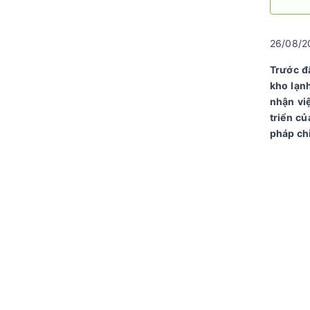
26/08/
Trước đ
kho lạn
nhận vi
triển c
pháp ch