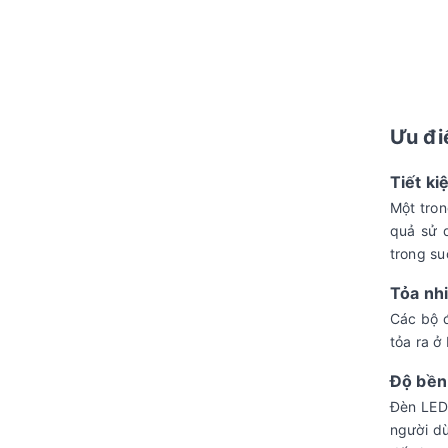
Ưu đi
Tiết k
Một tron
quả sử 
trong su
Tỏa nhi
Các bộ đ
tỏa ra ở
Độ bền
Đèn LED 
người dù