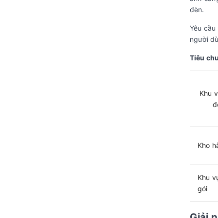
đèn.
Yêu cầu 
người d
Tiêu chu
Khu v
đ
Kho h
Khu v
gói
Giải 