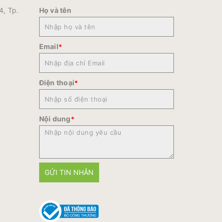
4, Tp.
Họ và tên
Email
*
Điện thoại
*
Nội dung
*
GỬI TIN NHẮN