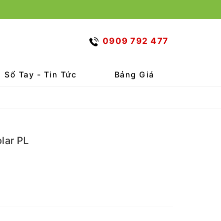
0909 792 477
Sổ Tay - Tin Tức
Bảng Giá
olar PL