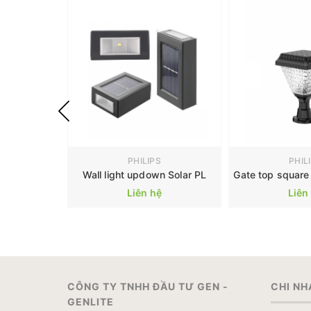
PHILIPS
PHIL
Wall light updown Solar PL
Gate top square 
Liên hệ
Liên
CÔNG TY TNHH ĐẦU TƯ GEN -
CHI NH
GENLITE