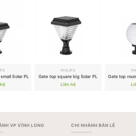
IPS
PHILIPS
PH
small Solar PL
Gate top square big Solar PL
Gate top roun
 hệ
Liên hệ
Li
ÁNH VP VĨNH LONG
CHI NHÁNH BÁN LẺ