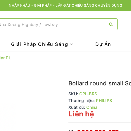
NHẬP KHẨU - GIẢI PHÁP - LẮP ĐẶT CHIẾU SÁNG CHUYÊN DỤNG
Giải Pháp Chiếu Sáng
Dự Án
lar PL
Bollard round small S
SKU:
GPL-BRS
Thương hiệu:
PHILIPS
Xuất xứ:
China
Liên hệ