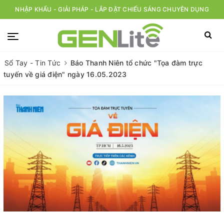
NHẬP KHẨU - GIẢI PHÁP - LẮP ĐẶT CHIẾU SÁNG CHUYÊN DỤNG
Sổ Tay - Tin Tức
Báo Thanh Niên tổ chức "Tọa đàm trực
tuyến về giá điện" ngày 16.05.2023