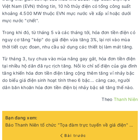
Việt Nam (EVN) thông tin, 10 hồ thủy điện có tổng công suất
khoảng 4.500 MW thuộc EVN mực nước về xấp xỉ hoặc dưới
mực nước "chết".
Trong khi đó, từ tháng 5 và các tháng tới, hóa đơn tiền điện có
nguy cơ tăng "kép" do giá điện vừa tăng 3%, lại rơi vào mùa
thời tiết cực đoan, nhu cầu sử dụng các thiết bị làm mát tăng.
Từ tháng 3, tuy chưa vào mùa nắng gay gắt, hóa đơn tiền điện
tại nhiều hộ dân đã rục rịch tăng. Nỗi lo chỉ số điện của gia đình
tăng khiến hóa đơn tiền điện tăng cộng thêm tăng vỉ nhảy bậc
do biểu giá điện sinh hoạt tính theo 6 bậc... càng cao, người
dân băn khoăn hóa đơn tiền điện bị nhảy bậc sẽ tăng thế nào.
Theo
Thanh Niên
Bạn đang xem:
Báo Thanh Niên tổ chức "Tọa đàm trực tuyến về giá điện" ngày 16.05.2023
Bài trước